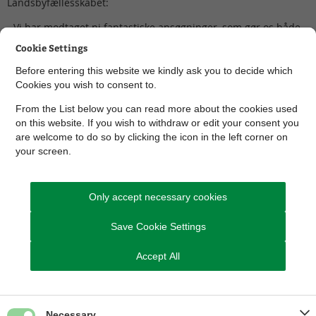
Landsbyfællesskabet:
- Vi har modtaget ni fantastiske ansøgninger, som gør os både
pavestolte og vildt imponerede. Det understreger virkelig, at vi
Cookie Settings
har utroligt mange stærke landsbyer med enormt engagement
og stærke kræfter i hele Skanderborg Kommune.
Before entering this website we kindly ask you to decide which
Cookies you wish to consent to.
Læs mere her: Årets Landsby Skanderborg Kommune
From the List below you can read more about the cookies used
on this website. If you wish to withdraw or edit your consent you
are welcome to do so by clicking the icon in the left corner on
your screen.
Only accept necessary cookies
Save Cookie Settings
Accept All
Necessary