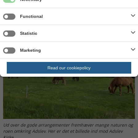
Landsbyen har også sin egen repair cafe, hvor borgerne
Functional
hjælper hinanden med at fikse ting.
Statistic
Marketing
Read our cookiepolicy
Ud over de gode arrangementer fremhæver mange naturen og
roen omkring Adslev. Her er det et billede ind mod Adslev
Kirke.