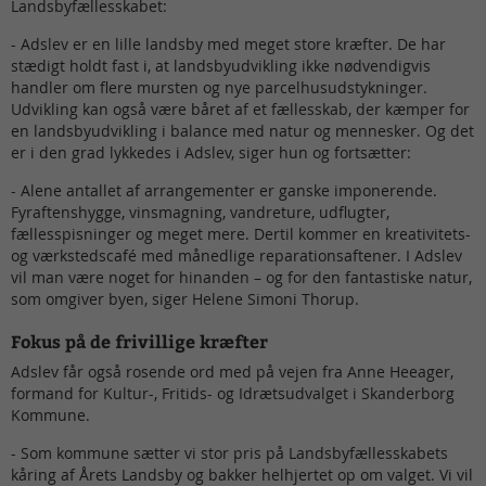
Landsbyfællesskabet:
- Adslev er en lille landsby med meget store kræfter. De har
stædigt holdt fast i, at landsbyudvikling ikke nødvendigvis
handler om flere mursten og nye parcelhusudstykninger.
Udvikling kan også være båret af et fællesskab, der kæmper for
en landsbyudvikling i balance med natur og mennesker. Og det
er i den grad lykkedes i Adslev, siger hun og fortsætter:
- Alene antallet af arrangementer er ganske imponerende.
Fyraftenshygge, vinsmagning, vandreture, udflugter,
fællesspisninger og meget mere. Dertil kommer en kreativitets-
og værkstedscafé med månedlige reparationsaftener. I Adslev
vil man være noget for hinanden – og for den fantastiske natur,
som omgiver byen, siger Helene Simoni Thorup.
Fokus på de frivillige kræfter
Adslev får også rosende ord med på vejen fra Anne Heeager,
formand for Kultur-, Fritids- og Idrætsudvalget i Skanderborg
Kommune.
- Som kommune sætter vi stor pris på Landsbyfællesskabets
kåring af Årets Landsby og bakker helhjertet op om valget. Vi vil