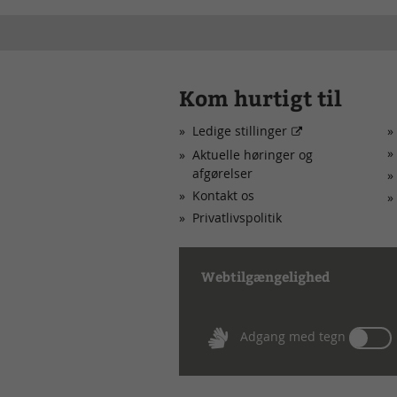
Kom hurtigt til
Ledige stillinger
Aktuelle høringer og
afgørelser
Kontakt os
Privatlivspolitik
Webtilgængelighed
Tæn
Adgang med tegn
eller
sluk
for