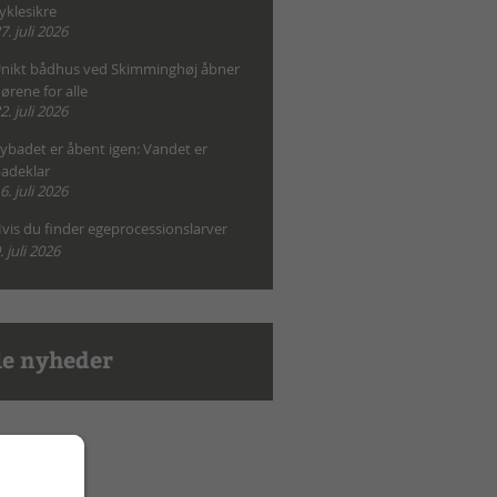
yklesikre
7. juli 2026
nikt bådhus ved Skimminghøj åbner
ørene for alle
2. juli 2026
ybadet er åbent igen: Vandet er
adeklar
6. juli 2026
vis du finder egeprocessionslarver
. juli 2026
le nyheder