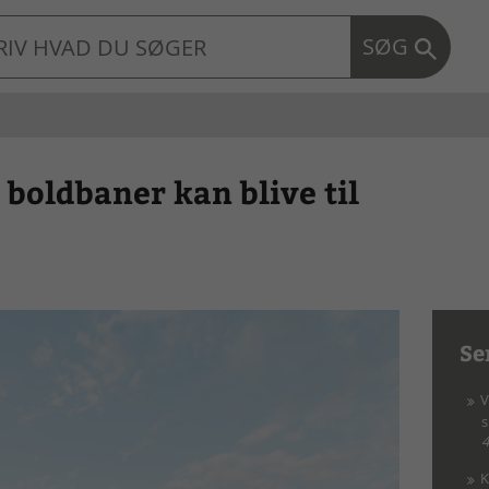
SØG
boldbaner kan blive til
Se
V
4
K