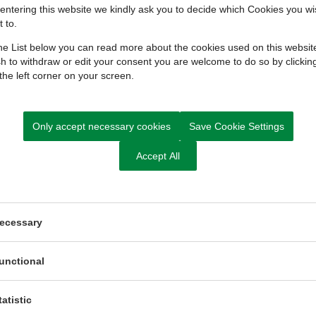
entering this website we kindly ask you to decide which Cookies you wi
e 54 nye boliger, hvoraf 46 er rækkehuse og de
 to.
ejlighedsbygninger i 1-2 etager eller til rækkehuse.
e List below you can read more about the cookies used on this website
s, hvor klubhuset i dag ligger. Det nye Fælleshus er
h to withdraw or edit your consent you are welcome to do so by clickin
n tænkes også brugt af grundejerforeningerne i
 the left corner on your screen.
er mulighed for fællesområder, herunder legeplads og
 tilgængelige.
 til grønne fællesområder, stier og at den
Only accept necessary cookies
Save Cookie Settings
Accept All
r regnvandshåndtering og etableres et støjhegn mod
ng i seks uger. Her har borgerne mulighed for at
ag til ændringer, inden lokalplanen endeligt
ecessary
unctional
tatistic