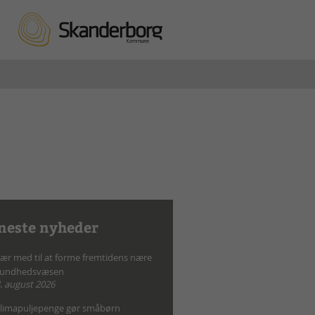
neste nyheder
ær med til at forme fremtidens nære
sundhedsvæsen
. august 2026
limapuljepenge gør småbørn