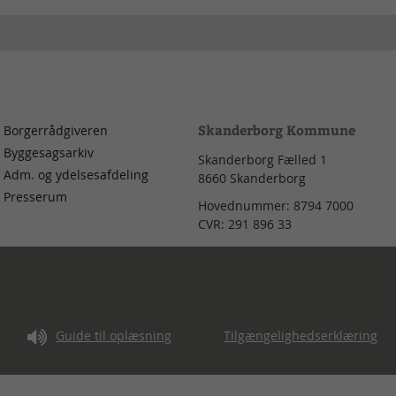
Skanderborg Kommune
Borgerrådgiveren
Byggesagsarkiv
Skanderborg Fælled 1
Adm. og ydelsesafdeling
8660
Skanderborg
Presserum
Hovednummer:
8794 7000
CVR:
291 896 33
d
Guide til oplæsning
Tilgængelighedserklæring