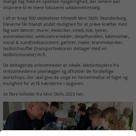
mange fag med en spontan nysgerrighed, der senere kan
inspirere til et mere fokuseret uddannelsesvalg.
I alt er knap 900 skoleelever tilmeldt Mini Skills Skanderborg.
Eleverne får blandt andet mulighed for at prøve kræfter med
fag som tømrer, murer, elektriker, smed, kok, tjener,
automekaniker, ambulanceredder, detailhandlen, kølemontør,
social & sundhedsassistent, gartner, maler, kranmekaniker,
lastbilchauffør (transportsektoren deltager med en
lastbilsimulator) m.fl.
De deltagende virksomheder er lokale. Medarbejdere fra
virksomhederne planlægger og afholder de forskellige
workshops, der skal give de unge en fornemmelse af faget og
mulighed for at få hænderne i opgaven.
Se flere billeder fra Mini Skills 2023 her.