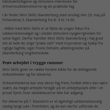
håndværksfagene og stimulere interessen for
erhvervsuddannelserne og de praktiske fag.
I år finder Mini Skills Skanderborg sted onsdag den 29. maj på
Finlandsvej 5, Skanderborg fra kl. 9 til 14.30.
- Målet med Mini Skills er at flytte de unges fokus fra
uddannelsesvalget og i stedet stimulere nysgerrigheden for
selve faget. Derfor handler Mini Skills Skanderborg i høj grad
om at lade de unge ”prøve selv” med inspiration og hjælp fra
rigtige fagfolk, siger Frank Oxholm, afdelingsleder på
Skanderborg Ungdomsskole.
Prøv arbejdet i trygge rammer
Mini Skills giver en række fordele både for de deltagende
virksomheder og for eleverne.
Virksomhederne kan vise deres fag frem, hvilket ellers kan være
svært, da meget arbejde foregår på en arbejdsplads eller i et
privat hjem, hvor skoleklasserne ikke har adgang.
For eleverne på 7. klassetrin er et egentligt uddannelsesvalg
stadig langt ude i fremtiden, og de kan derfor udforske de