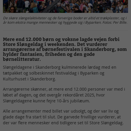
De skøre sløngelaktiviteter og de farverige boder er altid et trækplaster, og i
år kom ekstra mange mennesker og hyggede sig i Byparken. Fotos: Per Bille.
Mere end 12.000 børn og voksne lagde vejen forbi
Store Sløngeldag i weekenden. Det vurderer
arrangørerne af børnefestivalen i Skanderborg, som
hylder fantasien, friheden og den gode
børnelitteratur.
Sløngeldagene i Skanderborg kulminerede lørdag med en
tætpakket og solbeskinnet festivaldag i Byparken og
Kulturhuset i Skanderborg.
Arrangørerne skønner, at mere end 12.000 personer var med i
løbet af dagen, og det overgår rekordåret 2025, hvor
Sløngeldagene kunne fejre 10-års jubilæum.
Alle arrangementer med billet var udsolgt, og der var liv og
glade dage fra start til slut. De garvede frivillige vurderer, at
der var flere mennesker end tidligere set til Store Sløngeldag.