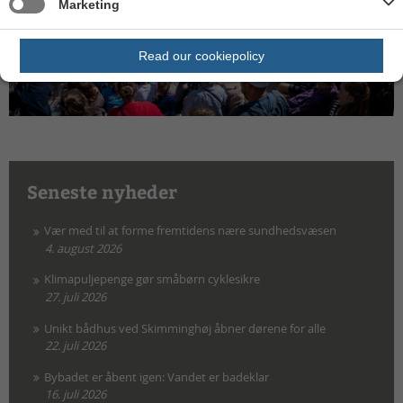
Marketing
Read our cookiepolicy
Seneste nyheder
Vær med til at forme fremtidens nære sundhedsvæsen
4. august 2026
Klimapuljepenge gør småbørn cyklesikre
27. juli 2026
Unikt bådhus ved Skimminghøj åbner dørene for alle
22. juli 2026
Bybadet er åbent igen: Vandet er badeklar
16. juli 2026