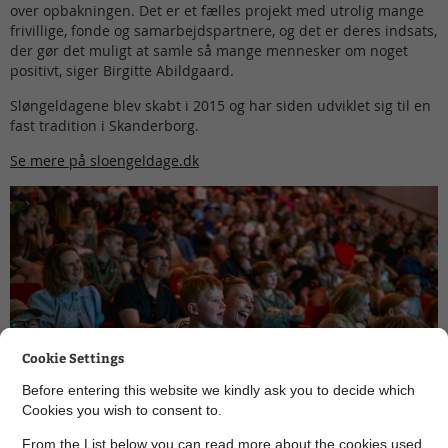
over opbakningen. Det er et fælles projekt med utrolig mange
frivillige, fonde og samarbejdspartnere, og det er deres indsats,
der gør det muligt at samle så mange mennesker om noget
positivt, siger Birgitte Abildgaard.
Sløngeldagene blev skabt i 2015 og har siden udviklet sig til en
fast tradition i Skanderborg.
Se mere på sloengeldage.dk
Cookie Settings
Before entering this website we kindly ask you to decide which
Cookies you wish to consent to.
From the List below you can read more about the cookies used