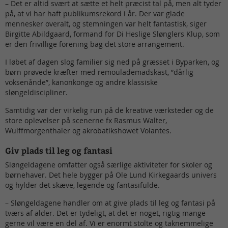
– Det er altid svært at sætte et helt præcist tal på, men alt tyder
på, at vi har haft publikumsrekord i år. Der var glade
mennesker overalt, og stemningen var helt fantastisk, siger
Birgitte Abildgaard, formand for Di Heslige Slønglers Klup, som
er den frivillige forening bag det store arrangement.
I løbet af dagen slog familier sig ned på græsset i Byparken, og
børn prøvede kræfter med remoulademadskast, ”dårlig
voksenånde”, kanonkonge og andre klassiske
sløngeldiscipliner.
Samtidig var der virkelig run på de kreative værksteder og de
store oplevelser på scenerne fx Rasmus Walter,
Wulffmorgenthaler og akrobatikshowet Volantes.
Giv plads til leg og fantasi
Sløngeldagene omfatter også særlige aktiviteter for skoler og
børnehaver. Det hele bygger på Ole Lund Kirkegaards univers
og hylder det skæve, legende og fantasifulde.
– Sløngeldagene handler om at give plads til leg og fantasi på
tværs af alder. Det er tydeligt, at det er noget, rigtig mange
gerne vil være en del af. Vi er enormt stolte og taknemmelige