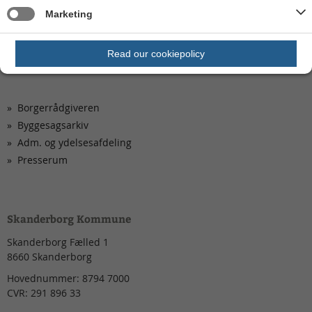
Aktuelle høringer og afgørelser
Marketing
Kontakt os
Privatlivspolitik
Read our cookiepolicy
Borgerrådgiveren
Byggesagsarkiv
Adm. og ydelsesafdeling
Presserum
Skanderborg Kommune
Skanderborg Fælled 1
8660
Skanderborg
Hovednummer:
8794 7000
CVR:
291 896 33