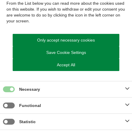
From the List below you can read more about the cookies used
on this website. If you wish to withdraw or edit your consent you
are welcome to do so by clicking the icon in the left corner on
your screen.
ARKIVERET
Only accept necessary cookies
Save Cookie Settings
Sagsnummer
Accept All
1.03.03-P19-82-22
Necessary
Functional
Kom hurtigt til
Statistic
Ledige stillinger