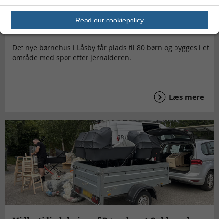
Rejsegilde: Børnehus på historisk grund i Langvad
Bakker
Read our cookiepolicy
Det nye børnehus i Låsby får plads til 80 børn og bygges i et
område med spor efter jernalderen.
Læs mere