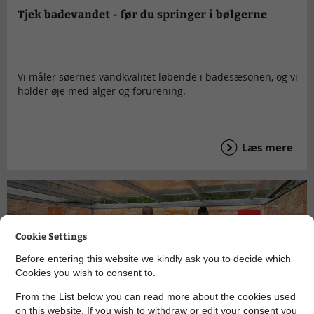
Tjek badevandet - før du springer i bølgerne
Vi måler søernes vandkvalitet løbende i badesæsonen, og vi
holder øje med alger og forurening.
Læs mere
Cookie Settings
Before entering this website we kindly ask you to decide which
Cookies you wish to consent to.
From the List below you can read more about the cookies used
on this website. If you wish to withdraw or edit your consent you