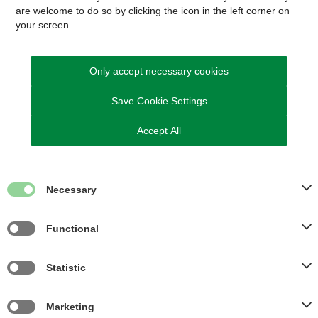
Ryparken har ”styr på deres shit”
are welcome to do so by clicking the icon in the left corner on
your screen.
Only accept necessary cookies
Klimapuljen hjælper borgere i Ryparken til bedre forhold for
affaldssortering.
Save Cookie Settings
Accept All
Læs mere
Necessary
Functional
Statistic
Marketing